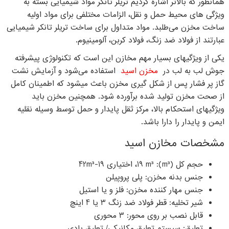
همانطور که بالاتر اشاره کردیم تریلر تانکر مواد شیمیایی بسته به
ویژگی های محیط حمل و نقل، الزامات مختلفی برای مواد اولیه
ساخت مخزن می‌طلبد. مواد متداول برای ساخت تریلر تانکر شیمیایی
عبارتند از فولاد ضد زنگ، فولاد کربن، آلومینیوم.
یکی از ویژگیهای بسیار مهم مخازن این است که تکنولوژی پیشرفته
جوش لب به لب در
مخزن اسید
استفاده می‌شود و آزمایش نشت
گاز پر فشار پس از شکل گیری مخزن باعث میشود که اطمینان کامل
از صحت مخزن تولید شده برآورده شود. همچنین مخزن باید
ویژگیهای استحکام بالا، مرکز ثقل پایدار و حمل توسط وسیله نقلیه
ایمن و پایدار را دارا باشد.
مشخصات مخازن اسید
حجم کل (m³): 19 m³، اختیاری 19-42m³
جنس بدنه مخزن: پلی پروپیلن
جنس مهار کننده مخزن: فلز و یا استیل
شیر تخلیه: قطر فولاد ضد زنگ 3 یا 4 اینچ
قابل نصب بر روی محور: 3 محوری
تعلیق: سیستم تعلیق مکانیکی/ تعلیق بادی